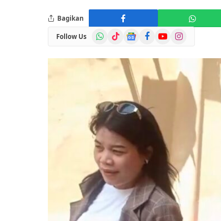
Bagikan
WhatsApp
TikTok
Google
Facebook
YouTube
Instagram
Follow Us
News