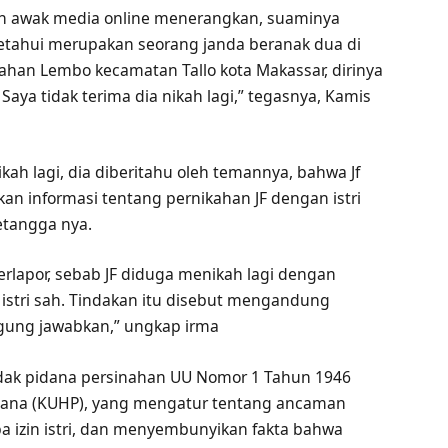
leh awak media online menerangkan, suaminya
tahui merupakan seorang janda beranak dua di
ahan Lembo kecamatan Tallo kota Makassar, dirinya
 Saya tidak terima dia nikah lagi,” tegasnya, Kamis
ah lagi, dia diberitahu oleh temannya, bahwa Jf
an informasi tentang pernikahan JF dengan istri
etangga nya.
erlapor, sebab JF diduga menikah lagi dengan
i istri sah. Tindakan itu disebut mengandung
gung jawabkan,” ungkap irma
ndak pidana persinahan UU Nomor 1 Tahun 1946
na (KUHP), yang mengatur tentang ancaman
a izin istri, dan menyembunyikan fakta bahwa