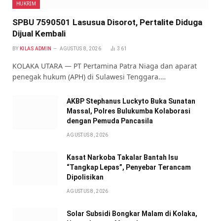
HUKRIM
SPBU 7590501 Lasusua Disorot, Pertalite Diduga
Dijual Kembali
BY
KILAS ADMIN
AGUSTUS 8, 2026
361
KOLAKA UTARA — PT Pertamina Patra Niaga dan aparat
penegak hukum (APH) di Sulawesi Tenggara.…
AKBP Stephanus Luckyto Buka Sunatan
Massal, Polres Bulukumba Kolaborasi
dengan Pemuda Pancasila
AGUSTUS 8, 2026
Kasat Narkoba Takalar Bantah Isu
“Tangkap Lepas”, Penyebar Terancam
Dipolisikan
AGUSTUS 8, 2026
Solar Subsidi Bongkar Malam di Kolaka,