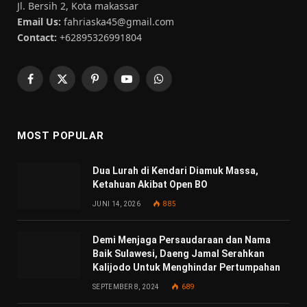
Jl. Bersih 2, Kota makassar
Email Us:
fahriaska45@gmail.com
Contact:
+62895326991804
Facebook
X
Pinterest
YouTube
WhatsApp
(Twitter)
MOST POPULAR
Dua Lurah di Kendari Diamuk Massa,
Ketahuan Akibat Open BO
JUNI 14, 2026
885
Demi Menjaga Persaudaraan dan Nama
Baik Sulawesi, Daeng Jamal Serahkan
Kalijodo Untuk Menghindar Pertumpahan
SEPTEMBER 8, 2024
689