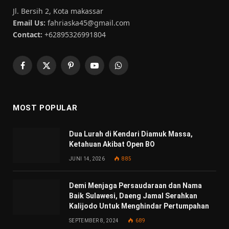
Jl. Bersih 2, Kota makassar
Email Us:
fahriaska45@gmail.com
Contact:
+62895326991804
Facebook
X
Pinterest
YouTube
WhatsApp
(Twitter)
MOST POPULAR
Dua Lurah di Kendari Diamuk Massa,
Ketahuan Akibat Open BO
JUNI 14, 2026
885
Demi Menjaga Persaudaraan dan Nama
Baik Sulawesi, Daeng Jamal Serahkan
Kalijodo Untuk Menghindar Pertumpahan
SEPTEMBER 8, 2024
689