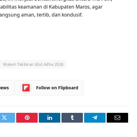
abilitas keamanan di Kabupaten Maros, agar
angsung aman, tertib, dan kondusif.
Malam Takbiran Idul Adha 2026
News
Follow on Flipboard
k
Twitter
Pinterest
LinkedIn
Tumblr
Telegram
Email