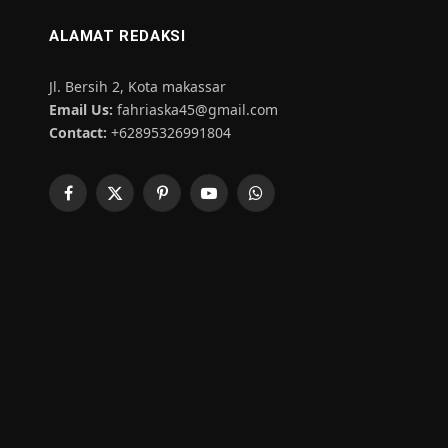
ALAMAT REDAKSI
Jl. Bersih 2, Kota makassar
Email Us:
fahriaska45@gmail.com
Contact:
+62895326991804
Facebook
X
Pinterest
YouTube
WhatsApp
(Twitter)