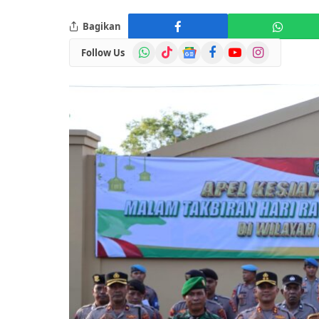
Bagikan
WhatsApp
TikTok
Google
Facebook
YouTube
Instagram
Follow Us
News