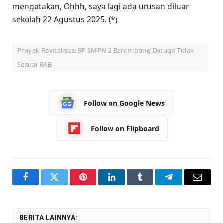
mengatakan, Ohhh, saya lagi ada urusan diluar
sekolah 22 Agustus 2025. (*
)
Proyek Revitalisasi SP SMPN 2 Barombong Diduga Tidak
Sesuai RAB
Follow on Google News
Follow on Flipboard
Facebook
Twitter
Pinterest
LinkedIn
Tumblr
Telegram
Email
BERITA LAINNYA: