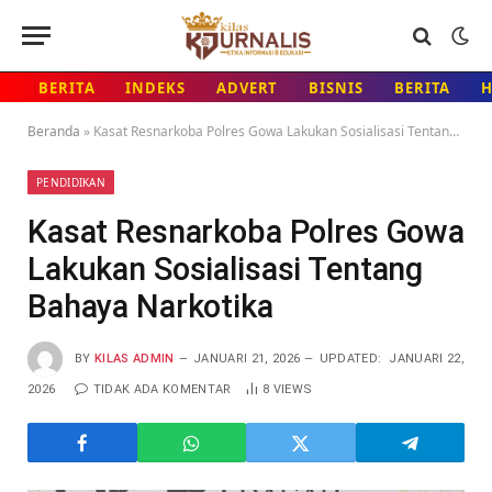
BERITA
INDEKS
ADVERT
BISNIS
BERITA
Beranda
»
Kasat Resnarkoba Polres Gowa Lakukan Sosialisasi Tentang Bahaya Narkotika
PENDIDIKAN
Kasat Resnarkoba Polres Gowa
Lakukan Sosialisasi Tentang
Bahaya Narkotika
BY
KILAS ADMIN
JANUARI 21, 2026
UPDATED:
JANUARI 22,
2026
TIDAK ADA KOMENTAR
8
VIEWS