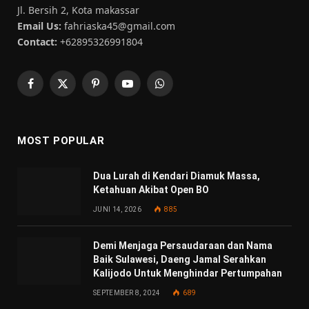
Jl. Bersih 2, Kota makassar
Email Us:
fahriaska45@gmail.com
Contact:
+62895326991804
Facebook
X
Pinterest
YouTube
WhatsApp
(Twitter)
MOST POPULAR
Dua Lurah di Kendari Diamuk Massa,
Ketahuan Akibat Open BO
JUNI 14, 2026
885
Demi Menjaga Persaudaraan dan Nama
Baik Sulawesi, Daeng Jamal Serahkan
Kalijodo Untuk Menghindar Pertumpahan
SEPTEMBER 8, 2024
689