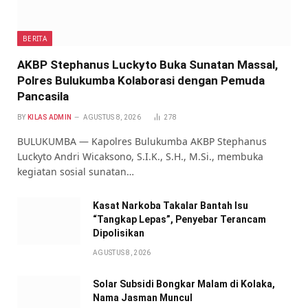
BERITA
AKBP Stephanus Luckyto Buka Sunatan Massal,
Polres Bulukumba Kolaborasi dengan Pemuda
Pancasila
BY
KILAS ADMIN
AGUSTUS 8, 2026
278
BULUKUMBA — Kapolres Bulukumba AKBP Stephanus
Luckyto Andri Wicaksono, S.I.K., S.H., M.Si., membuka
kegiatan sosial sunatan…
Kasat Narkoba Takalar Bantah Isu
“Tangkap Lepas”, Penyebar Terancam
Dipolisikan
AGUSTUS 8, 2026
Solar Subsidi Bongkar Malam di Kolaka,
Nama Jasman Muncul