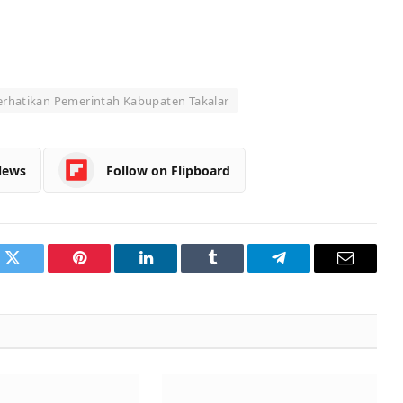
rhatikan Pemerintah Kabupaten Takalar
News
Follow on Flipboard
k
Twitter
Pinterest
LinkedIn
Tumblr
Telegram
Email