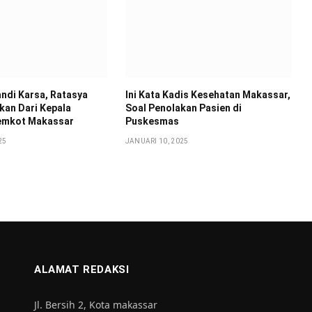
andi Karsa, Ratasya
Ini Kata Kadis Kesehatan Makassar,
kan Dari Kepala
Soal Penolakan Pasien di
mkot Makassar
Puskesmas
25
JANUARI 10, 2025
ALAMAT REDAKSI
Jl. Bersih 2, Kota makassar