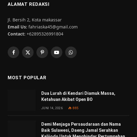
ALAMAT REDAKSI
Jl. Bersih 2, Kota makassar
Email Us:
fahriaska45@gmail.com
Contact:
+62895326991804
Facebook
X
Pinterest
YouTube
WhatsApp
(Twitter)
MOST POPULAR
Dua Lurah di Kendari Diamuk Massa,
Ketahuan Akibat Open BO
JUNI 14, 2026
885
Demi Menjaga Persaudaraan dan Nama
Baik Sulawesi, Daeng Jamal Serahkan
Kalijodo Untuk Menghindar Pertumpahan