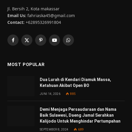
Jl. Bersih 2, Kota makassar
Email Us:
fahriaska45@gmail.com
Contact:
+62895326991804
Facebook
X
Pinterest
YouTube
WhatsApp
(Twitter)
MOST POPULAR
Dua Lurah di Kendari Diamuk Massa,
Ketahuan Akibat Open BO
JUNI 14, 2026
885
Demi Menjaga Persaudaraan dan Nama
Baik Sulawesi, Daeng Jamal Serahkan
Kalijodo Untuk Menghindar Pertumpahan
SEPTEMBER 8, 2024
689