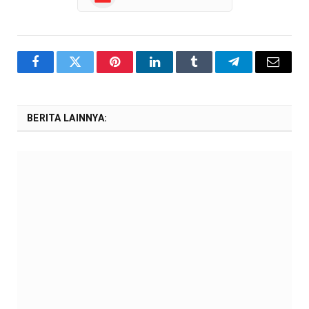
Facebook
Twitter
Pinterest
LinkedIn
Tumblr
Telegram
Email
BERITA LAINNYA: