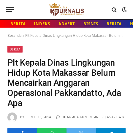
BERITA
INDEKS
ADVERT
BISNIS
BERITA
Beranda
»
Plt Kepala Dinas Lingkungan Hidup Kota Makassar Belum Mencairkan Anggaran Operasional Pakkandatto, Ada Apa
BERITA
Plt Kepala Dinas Lingkungan
Hidup Kota Makassar Belum
Mencairkan Anggaran
Operasional Pakkandatto, Ada
Apa
BY
MEI 15, 2024
TIDAK ADA KOMENTAR
453
VIEWS