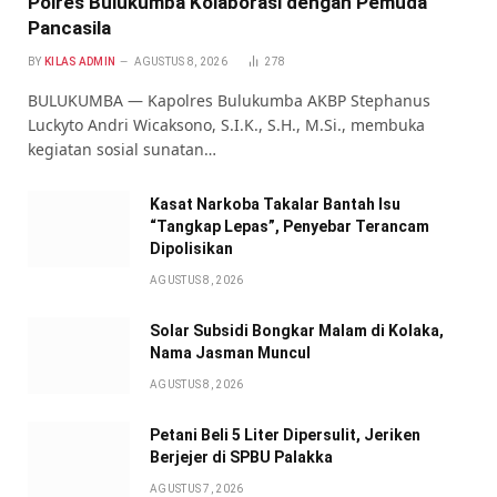
Polres Bulukumba Kolaborasi dengan Pemuda
Pancasila
BY
KILAS ADMIN
AGUSTUS 8, 2026
278
BULUKUMBA — Kapolres Bulukumba AKBP Stephanus
Luckyto Andri Wicaksono, S.I.K., S.H., M.Si., membuka
kegiatan sosial sunatan…
Kasat Narkoba Takalar Bantah Isu
“Tangkap Lepas”, Penyebar Terancam
Dipolisikan
AGUSTUS 8, 2026
Solar Subsidi Bongkar Malam di Kolaka,
Nama Jasman Muncul
AGUSTUS 8, 2026
Petani Beli 5 Liter Dipersulit, Jeriken
Berjejer di SPBU Palakka
AGUSTUS 7, 2026