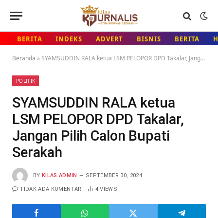
BERITA
INDEKS
ADVERT
BISNIS
BERITA
Beranda
»
SYAMSUDDIN RALA ketua LSM PELOPOR DPD Takalar, Jangan Pilih Calon Bupati Serakah
POLITIK
SYAMSUDDIN RALA ketua
LSM PELOPOR DPD Takalar,
Jangan Pilih Calon Bupati
Serakah
BY
KILAS ADMIN
SEPTEMBER 30, 2024
TIDAK ADA KOMENTAR
4
VIEWS