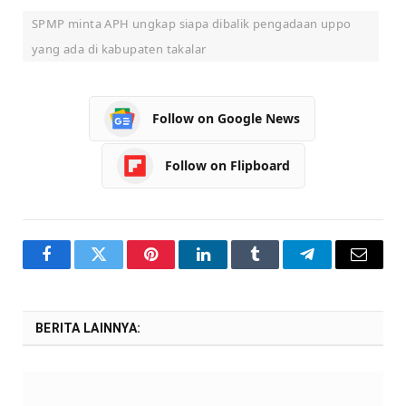
SPMP minta APH ungkap siapa dibalik pengadaan uppo
yang ada di kabupaten takalar
Follow on Google News
Follow on Flipboard
Facebook
Twitter
Pinterest
LinkedIn
Tumblr
Telegram
Email
BERITA LAINNYA: