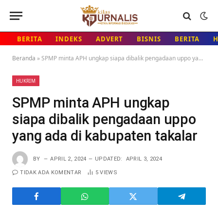
BERITA
INDEKS
ADVERT
BISNIS
BERITA
Beranda
»
SPMP minta APH ungkap siapa dibalik pengadaan uppo yang ada di kabupaten takalar
HUKRIM
SPMP minta APH ungkap
siapa dibalik pengadaan uppo
yang ada di kabupaten takalar
BY
APRIL 2, 2024
UPDATED:
APRIL 3, 2024
TIDAK ADA KOMENTAR
5
VIEWS