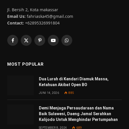
Jl. Bersih 2, Kota makassar
Email Us:
fahriaska45@gmail.com
Contact:
+62895326991804
Facebook
X
Pinterest
YouTube
WhatsApp
(Twitter)
MOST POPULAR
Dua Lurah di Kendari Diamuk Massa,
Ketahuan Akibat Open BO
JUNI 14, 2026
885
Demi Menjaga Persaudaraan dan Nama
Baik Sulawesi, Daeng Jamal Serahkan
Kalijodo Untuk Menghindar Pertumpahan
SEPTEMBER 8, 2024
689