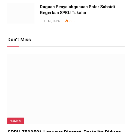
Dugaan Penyalahgunaan Solar Subsidi
Gegerkan SPBU Takalar
JULI 13, 2026
550
Don't Miss
HUKRIM
SPBU 7590501 Lasusua Disorot, Pertalite Diduga