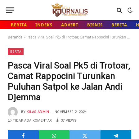
BERITA
INDEKS
ADVERT
BISNIS
BERITA
Beranda
»
Pasca Viral Soal Pk5 di Trotoar, Camat Rappocini Turunkan Puluhan Satpol ke Jalan Andi Djemma
BERITA
Pasca Viral Soal Pk5 di Trotoar,
Camat Rappocini Turunkan
Puluhan Satpol ke Jalan Andi
Djemma
BY
KILAS ADMIN
NOVEMBER 2, 2024
TIDAK ADA KOMENTAR
37
VIEWS