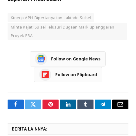
Kinerja APH Dipertanyakan Lakindo Sulsel
Minta Kajati Sulsel Telusuri Dugaan Mark up anggaran
Proyek P3A
Follow on Google News
Follow on Flipboard
Facebook
Twitter
Pinterest
LinkedIn
Tumblr
Telegram
Email
BERITA LAINNYA: