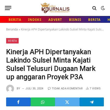
BERITA
INDEKS
ADVERT
BISNIS
BERITA
Beranda
»
Kinerja APH Dipertanyakan Lakindo Sulsel Minta Kajati Sulsel Telusuri Dugaan Mark up anggaran Proyek P3A
BERITA
Kinerja APH Dipertanyakan
Lakindo Sulsel Minta Kajati
Sulsel Telusuri Dugaan Mark
up anggaran Proyek P3A
BY
JULI 30, 2024
TIDAK ADA KOMENTAR
7
VIEWS