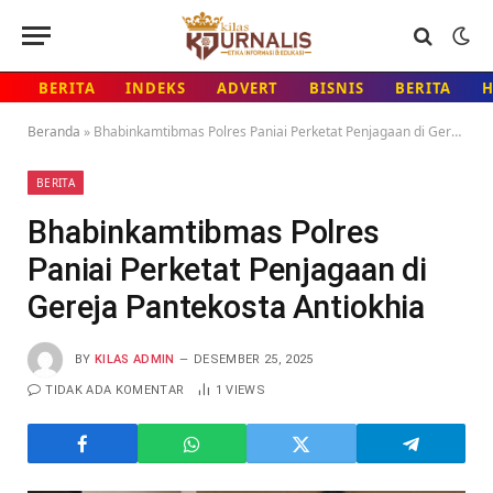
BERITA
INDEKS
ADVERT
BISNIS
BERITA
Beranda
»
Bhabinkamtibmas Polres Paniai Perketat Penjagaan di Gereja Pantekosta Antiokhia
BERITA
Bhabinkamtibmas Polres
Paniai Perketat Penjagaan di
Gereja Pantekosta Antiokhia
BY
KILAS ADMIN
DESEMBER 25, 2025
TIDAK ADA KOMENTAR
1
VIEWS