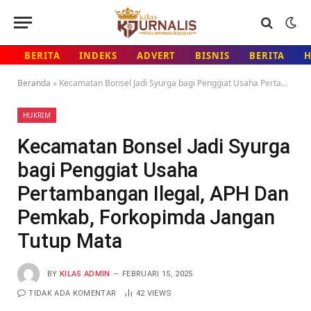
BERITA
INDEKS
ADVERT
BISNIS
BERITA
Beranda
»
Kecamatan Bonsel Jadi Syurga bagi Penggiat Usaha Pertambangan Ilegal, APH Dan Pemkab, Forkopimda Jangan Tutup Mata
HUKRIM
Kecamatan Bonsel Jadi Syurga
bagi Penggiat Usaha
Pertambangan Ilegal, APH Dan
Pemkab, Forkopimda Jangan
Tutup Mata
BY
KILAS ADMIN
FEBRUARI 15, 2025
TIDAK ADA KOMENTAR
42
VIEWS