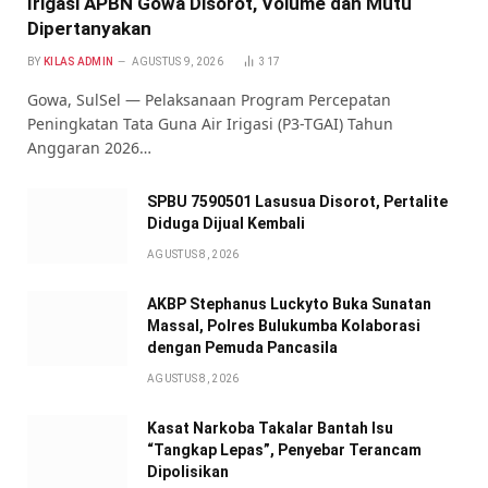
Irigasi APBN Gowa Disorot, Volume dan Mutu
Dipertanyakan
BY
KILAS ADMIN
AGUSTUS 9, 2026
317
Gowa, SulSel — Pelaksanaan Program Percepatan
Peningkatan Tata Guna Air Irigasi (P3-TGAI) Tahun
Anggaran 2026…
SPBU 7590501 Lasusua Disorot, Pertalite
Diduga Dijual Kembali
AGUSTUS 8, 2026
AKBP Stephanus Luckyto Buka Sunatan
Massal, Polres Bulukumba Kolaborasi
dengan Pemuda Pancasila
AGUSTUS 8, 2026
Kasat Narkoba Takalar Bantah Isu
“Tangkap Lepas”, Penyebar Terancam
Dipolisikan