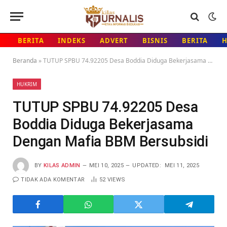
BERITA
INDEKS
ADVERT
BISNIS
BERITA
Beranda
»
TUTUP SPBU 74.92205 Desa Boddia Diduga Bekerjasama Dengan Mafia BBM Bersubsidi
HUKRIM
TUTUP SPBU 74.92205 Desa
Boddia Diduga Bekerjasama
Dengan Mafia BBM Bersubsidi
BY
KILAS ADMIN
MEI 10, 2025
UPDATED:
MEI 11, 2025
TIDAK ADA KOMENTAR
52
VIEWS