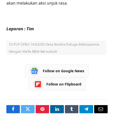
akan melakukan aksi unjuk rasa.
Laporan : Tim
TUTUP SPBU 74.92205 Desa Boddia Diduga Bekerjasama
Dengan Mafia BBM Bersubsidi
Follow on Google News
Follow on Flipboard
Facebook
Twitter
Pinterest
LinkedIn
Tumblr
Telegram
Email