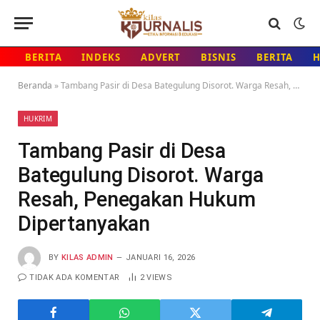
BERITA
INDEKS
ADVERT
BISNIS
BERITA
Beranda
»
Tambang Pasir di Desa Bategulung Disorot. Warga Resah, Penegakan Hukum Dipertanyakan
HUKRIM
Tambang Pasir di Desa
Bategulung Disorot. Warga
Resah, Penegakan Hukum
Dipertanyakan
BY
KILAS ADMIN
JANUARI 16, 2026
TIDAK ADA KOMENTAR
2
VIEWS