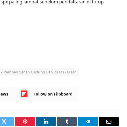
.aspx paling lambat sebelum pendaftaran di tutup
yek Pembangunan Gedung BTN di Makassar
News
Follow on Flipboard
k
Twitter
Pinterest
LinkedIn
Tumblr
Telegram
Email