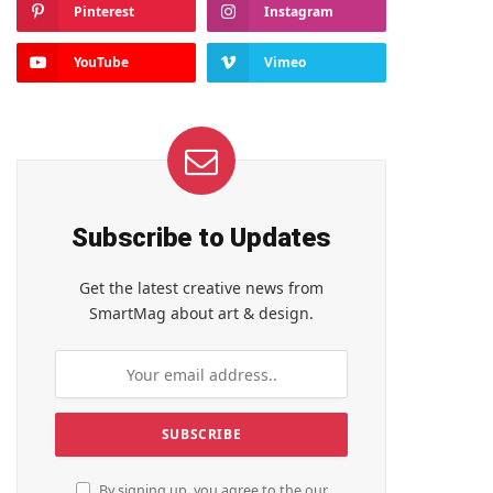
Pinterest
Instagram
YouTube
Vimeo
Subscribe to Updates
Get the latest creative news from
SmartMag about art & design.
By signing up, you agree to the our