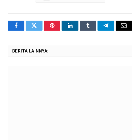
Facebook
Twitter
Pinterest
LinkedIn
Tumblr
Telegram
Email
BERITA LAINNYA: