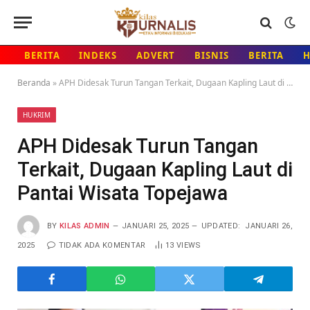
BERITA
INDEKS
ADVERT
BISNIS
BERITA
Beranda
»
APH Didesak Turun Tangan Terkait, Dugaan Kapling Laut di Pantai Wisata Topejawa
HUKRIM
APH Didesak Turun Tangan
Terkait, Dugaan Kapling Laut di
Pantai Wisata Topejawa
BY
KILAS ADMIN
JANUARI 25, 2025
UPDATED:
JANUARI 26,
2025
TIDAK ADA KOMENTAR
13
VIEWS