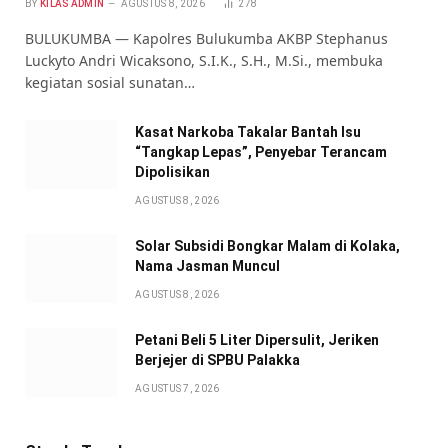
BY
KILAS ADMIN
AGUSTUS 8, 2026
278
BULUKUMBA — Kapolres Bulukumba AKBP Stephanus
Luckyto Andri Wicaksono, S.I.K., S.H., M.Si., membuka
kegiatan sosial sunatan…
Kasat Narkoba Takalar Bantah Isu
“Tangkap Lepas”, Penyebar Terancam
Dipolisikan
AGUSTUS 8, 2026
Solar Subsidi Bongkar Malam di Kolaka,
Nama Jasman Muncul
AGUSTUS 8, 2026
Petani Beli 5 Liter Dipersulit, Jeriken
Berjejer di SPBU Palakka
AGUSTUS 7, 2026