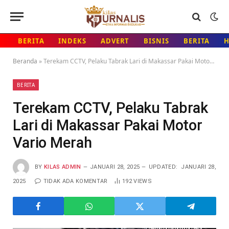
BERITA
INDEKS
ADVERT
BISNIS
BERITA
Beranda
»
Terekam CCTV, Pelaku Tabrak Lari di Makassar Pakai Motor Vario Merah
BERITA
Terekam CCTV, Pelaku Tabrak
Lari di Makassar Pakai Motor
Vario Merah
BY
KILAS ADMIN
JANUARI 28, 2025
UPDATED:
JANUARI 28,
2025
TIDAK ADA KOMENTAR
192
VIEWS