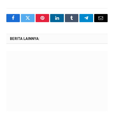
Facebook
Twitter
Pinterest
LinkedIn
Tumblr
Telegram
Email
BERITA LAINNYA: