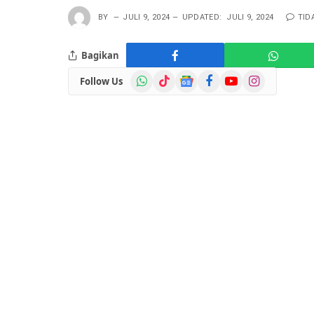
BY
JULI 9, 2024
UPDATED:
JULI 9, 2024
TID
Bagikan
WhatsApp
TikTok
Google
Facebook
YouTube
Instagram
Follow Us
News