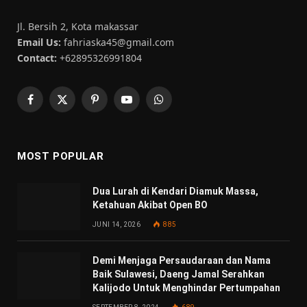
Jl. Bersih 2, Kota makassar
Email Us:
fahriaska45@gmail.com
Contact:
+62895326991804
Facebook
X
Pinterest
YouTube
WhatsApp
(Twitter)
MOST POPULAR
Dua Lurah di Kendari Diamuk Massa,
Ketahuan Akibat Open BO
JUNI 14, 2026
885
Demi Menjaga Persaudaraan dan Nama
Baik Sulawesi, Daeng Jamal Serahkan
Kalijodo Untuk Menghindar Pertumpahan