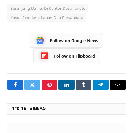
Berunjung Damai Di Kantor Desa Tanete
Kasus Sengketa Lahan Dua Bersaudara
Follow on Google News
Follow on Flipboard
Facebook
Twitter
Pinterest
LinkedIn
Tumblr
Telegram
Email
BERITA LAINNYA: