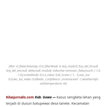
filter: 0; fileterIntensity: 0.0; filterMask: 0; brp_mask:0; brp_del_th:null;
brp_del_sen:null; delta:null; module: video;hw-remosaic: false;touch: (-1.0,
-1.0);sceneMode: 0;cct_value: 0;AI_Scene: (-1, -1);aec_lux:
0.0;aec_lux_index: 0;albedo: ;confidence: ;motionLevel: -1;weatherinfo:
null;temperature: 44;
Kilasjurnalis.com
Kab. Gowa —
Kasus sengketa lahan yang
terjadi di dusun batupewai desa tanete. Kecamatan