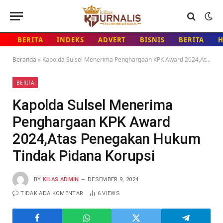
BERITA
INDEKS
ADVERT
BISNIS
BERITA
Beranda
»
Kapolda Sulsel Menerima Penghargaan KPK Award 2024,Atas Penegakan Hukum Tindak Pidana Korupsi
BERITA
Kapolda Sulsel Menerima
Penghargaan KPK Award
2024,Atas Penegakan Hukum
Tindak Pidana Korupsi
BY
KILAS ADMIN
DESEMBER 9, 2024
TIDAK ADA KOMENTAR
6
VIEWS