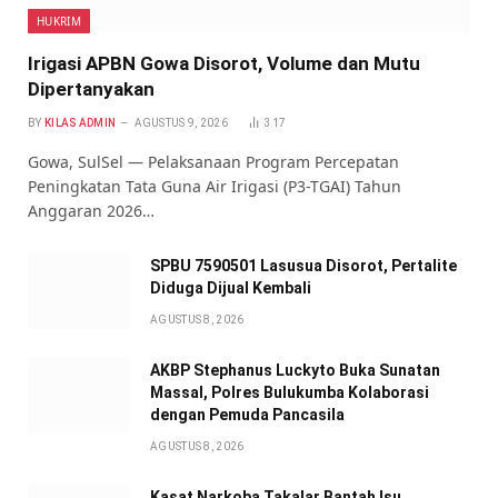
HUKRIM
Irigasi APBN Gowa Disorot, Volume dan Mutu
Dipertanyakan
BY
KILAS ADMIN
AGUSTUS 9, 2026
317
Gowa, SulSel — Pelaksanaan Program Percepatan
Peningkatan Tata Guna Air Irigasi (P3-TGAI) Tahun
Anggaran 2026…
SPBU 7590501 Lasusua Disorot, Pertalite
Diduga Dijual Kembali
AGUSTUS 8, 2026
AKBP Stephanus Luckyto Buka Sunatan
Massal, Polres Bulukumba Kolaborasi
dengan Pemuda Pancasila
AGUSTUS 8, 2026
Kasat Narkoba Takalar Bantah Isu