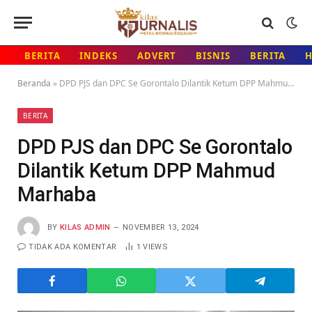
BERITA
INDEKS
ADVERT
BISNIS
BERITA
Beranda
»
DPD PJS dan DPC Se Gorontalo Dilantik Ketum DPP Mahmud Marhaba
BERITA
DPD PJS dan DPC Se Gorontalo
Dilantik Ketum DPP Mahmud
Marhaba
BY
KILAS ADMIN
NOVEMBER 13, 2024
TIDAK ADA KOMENTAR
1
VIEWS