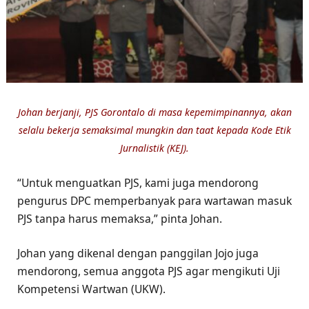
Johan berjanji, PJS Gorontalo di masa kepemimpinannya, akan
selalu bekerja semaksimal mungkin dan taat kepada Kode Etik
Jurnalistik (KEJ).
“Untuk menguatkan PJS, kami juga mendorong
pengurus DPC memperbanyak para wartawan masuk
PJS tanpa harus memaksa,” pinta Johan.
Johan yang dikenal dengan panggilan Jojo juga
mendorong, semua anggota PJS agar mengikuti Uji
Kompetensi Wartwan (UKW).