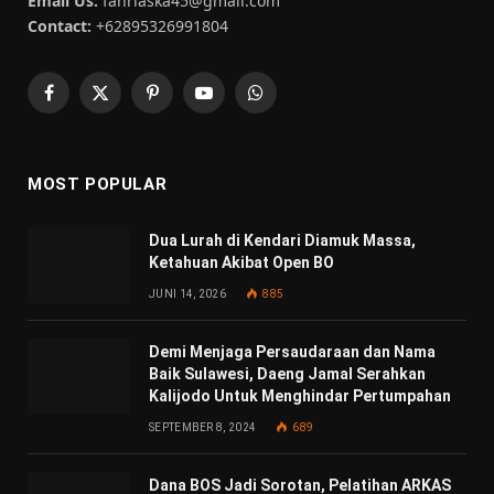
Email Us:
fahriaska45@gmail.com
Contact:
+62895326991804
Facebook
X
Pinterest
YouTube
WhatsApp
(Twitter)
MOST POPULAR
Dua Lurah di Kendari Diamuk Massa,
Ketahuan Akibat Open BO
JUNI 14, 2026
885
Demi Menjaga Persaudaraan dan Nama
Baik Sulawesi, Daeng Jamal Serahkan
Kalijodo Untuk Menghindar Pertumpahan
SEPTEMBER 8, 2024
689
Dana BOS Jadi Sorotan, Pelatihan ARKAS