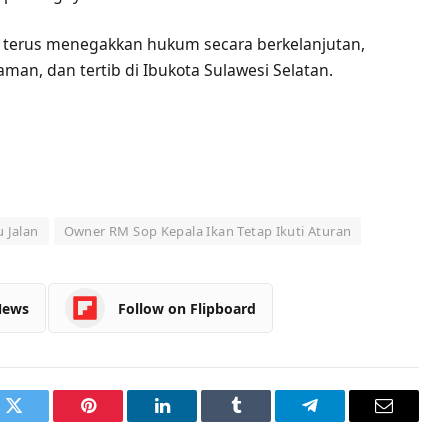
 terus menegakkan hukum secara berkelanjutan,
aman, dan tertib di Ibukota Sulawesi Selatan.
 Jalan
Owner RM Sop Kepala Ikan Tetap Ikuti Aturan
News
Follow on Flipboard
k
Twitter
Pinterest
LinkedIn
Tumblr
Telegram
Email