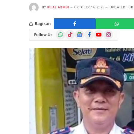
BY
KILAS ADMIN
OKTOBER 14, 2025
UPDATED:
OK
Bagikan
WhatsApp
TikTok
Google
Facebook
YouTube
Instagram
Follow Us
News