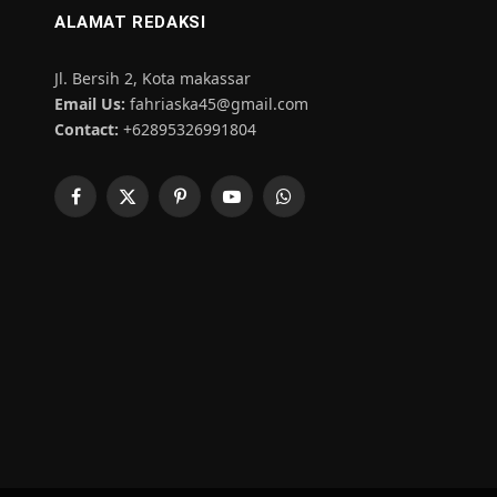
ALAMAT REDAKSI
Jl. Bersih 2, Kota makassar
Email Us:
fahriaska45@gmail.com
Contact:
+62895326991804
Facebook
X
Pinterest
YouTube
WhatsApp
(Twitter)