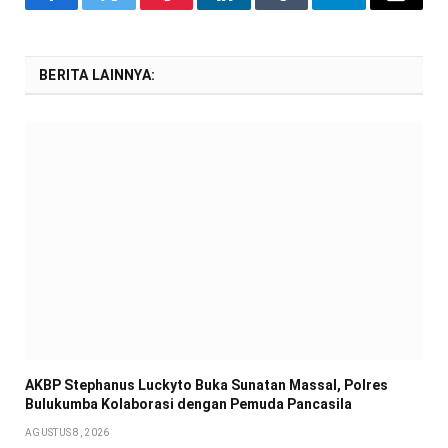
Facebook
Twitter
Pinterest
LinkedIn
Tumblr
Telegram
Email
BERITA LAINNYA:
AKBP Stephanus Luckyto Buka Sunatan Massal, Polres
Bulukumba Kolaborasi dengan Pemuda Pancasila
AGUSTUS 8, 2026