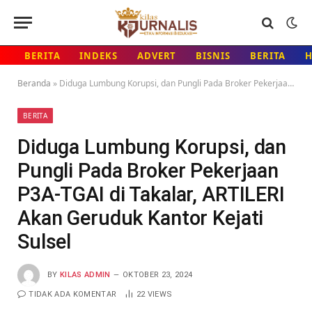
BERITA
INDEKS
ADVERT
BISNIS
BERITA
Beranda
»
Diduga Lumbung Korupsi, dan Pungli Pada Broker Pekerjaan P3A-TGAI di Takalar, ARTILERI Akan Geruduk Kantor Kejati Sulsel
BERITA
Diduga Lumbung Korupsi, dan
Pungli Pada Broker Pekerjaan
P3A-TGAI di Takalar, ARTILERI
Akan Geruduk Kantor Kejati
Sulsel
BY
KILAS ADMIN
OKTOBER 23, 2024
TIDAK ADA KOMENTAR
22
VIEWS