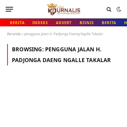
BERITA
INDEKS
ADVERT
BISNIS
BERITA
Beranda
»
pengguna Jalan H. Padjonga Daeng Ngalle Takalar
BROWSING:
PENGGUNA JALAN H.
PADJONGA DAENG NGALLE TAKALAR