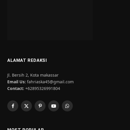
ALAMAT REDAKSI
Jl. Bersih 2, Kota makassar
Email Us:
fahriaska45@gmail.com
Contact:
+62895326991804
Facebook
X
Pinterest
YouTube
WhatsApp
(Twitter)
MOST POPULAR