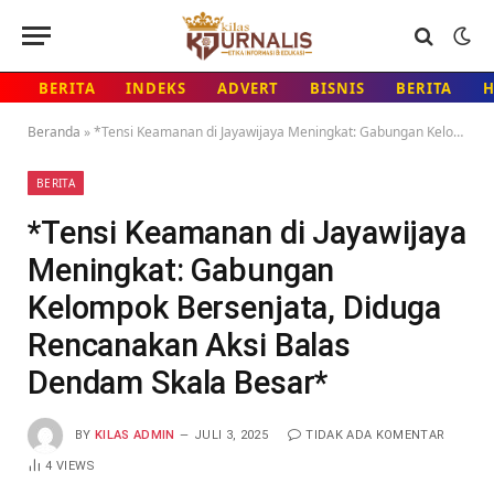
BERITA
INDEKS
ADVERT
BISNIS
BERITA
Beranda
»
*Tensi Keamanan di Jayawijaya Meningkat: Gabungan Kelompok Bersenjata, Diduga Rencanakan Aksi Balas Dendam Skala Besar*
BERITA
*Tensi Keamanan di Jayawijaya
Meningkat: Gabungan
Kelompok Bersenjata, Diduga
Rencanakan Aksi Balas
Dendam Skala Besar*
BY
KILAS ADMIN
JULI 3, 2025
TIDAK ADA KOMENTAR
4
VIEWS