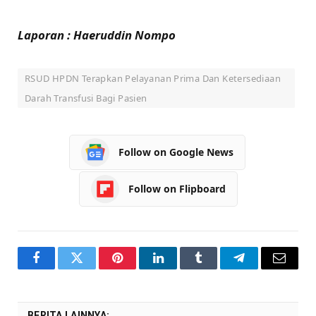
Laporan : Haeruddin Nompo
RSUD HPDN Terapkan Pelayanan Prima Dan Ketersediaan
Darah Transfusi Bagi Pasien
Follow on Google News
Follow on Flipboard
Facebook
Twitter
Pinterest
LinkedIn
Tumblr
Telegram
Email
BERITA LAINNYA: