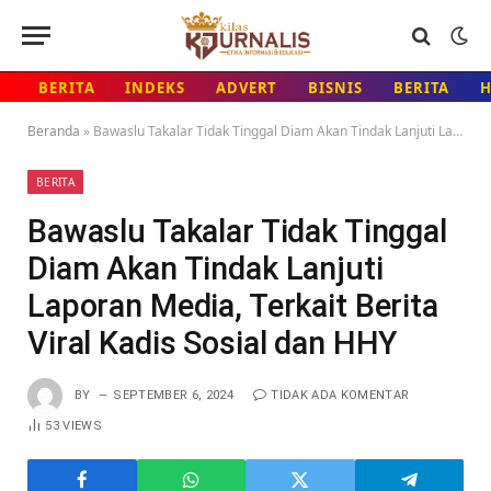
BERITA
INDEKS
ADVERT
BISNIS
BERITA
Beranda
»
Bawaslu Takalar Tidak Tinggal Diam Akan Tindak Lanjuti Laporan Media, Terkait Berita Viral Kadis Sosial dan HHY
BERITA
Bawaslu Takalar Tidak Tinggal
Diam Akan Tindak Lanjuti
Laporan Media, Terkait Berita
Viral Kadis Sosial dan HHY
BY
SEPTEMBER 6, 2024
TIDAK ADA KOMENTAR
53
VIEWS