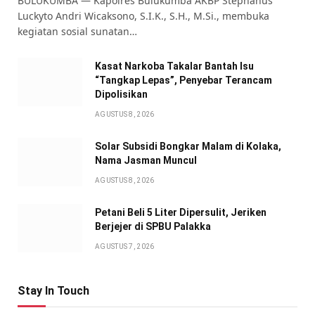
BULUKUMBA — Kapolres Bulukumba AKBP Stephanus
Luckyto Andri Wicaksono, S.I.K., S.H., M.Si., membuka
kegiatan sosial sunatan…
Kasat Narkoba Takalar Bantah Isu
“Tangkap Lepas”, Penyebar Terancam
Dipolisikan
AGUSTUS 8, 2026
Solar Subsidi Bongkar Malam di Kolaka,
Nama Jasman Muncul
AGUSTUS 8, 2026
Petani Beli 5 Liter Dipersulit, Jeriken
Berjejer di SPBU Palakka
AGUSTUS 7, 2026
Stay In Touch