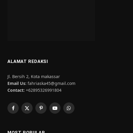
ALAMAT REDAKSI
Jl. Bersih 2, Kota makassar
Email Us:
fahriaska45@gmail.com
Contact:
+62895326991804
Facebook
X
Pinterest
YouTube
WhatsApp
(Twitter)
MOST POPULAR